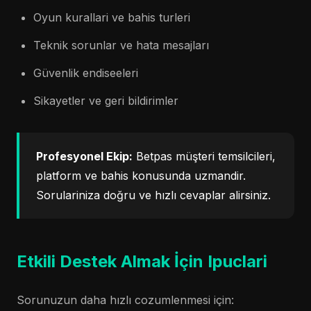
Oyun kurallari ve bahis turleri
Teknik sorunlar ve hata mesajları
Güvenlik endiseeleri
Sikayetler ve geri bildirimler
Profesyonel Ekip:
Betpas müşteri temsilcileri,
platform ve bahis konusunda uzmandir.
Sorulariniza doğru ve hızlı cevaplar alirsiniz.
Etkili Destek Almak İçin Ipuclari
Sorunuzun daha hızlı cozumlenmesi için: