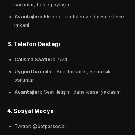
sorunlar, belge paylaşimi
Avantajlari:
Ekran goruntuleri ve dosya ekleme
imkani
3. Telefon Desteği
Calisma Saatleri:
7/24
Uygun Durumlar:
Acil durumlar, karmasik
sorunlar
Avantajlari:
Sesli iletişim, daha kisisel yaklasim
4. Sosyal Medya
Twitter: @betpassocial