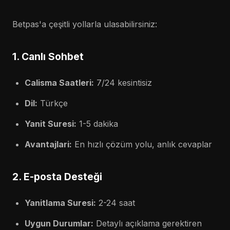
Betpas'a çeşitli yollarla ulasabilirsiniz:
1. Canlı Sohbet
Calisma Saatleri:
7/24 kesintisiz
Dil:
Türkçe
Yanit Suresi:
1-5 dakika
Avantajlari:
En hızlı çözüm yolu, anlık cevaplar
2. E-posta Desteği
Yanitlama Suresi:
2-24 saat
Uygun Durumlar:
Detaylı açıklama gerektiren