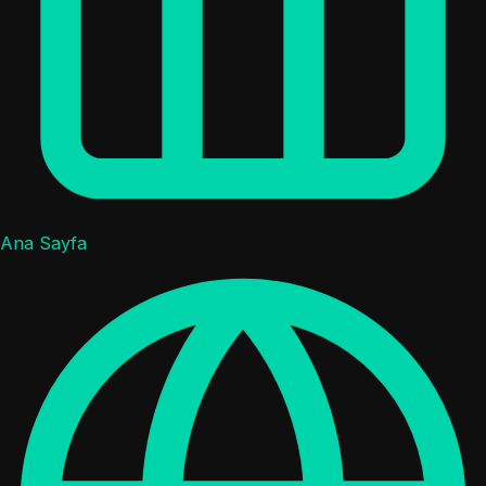
Ana Sayfa