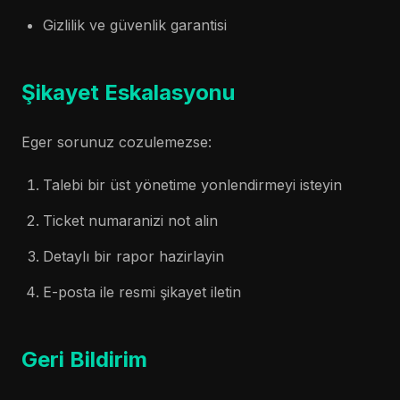
Gizlilik ve güvenlik garantisi
Şikayet Eskalasyonu
Eger sorunuz cozulemezse:
Talebi bir üst yönetime yonlendirmeyi isteyin
Ticket numaranizi not alin
Detaylı bir rapor hazirlayin
E-posta ile resmi şikayet iletin
Geri Bildirim