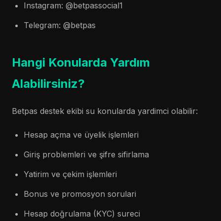
Instagram: @betpassocial1
Telegram: @betpas
Hangi Konularda Yardım
Alabilirsiniz?
Betpas destek ekibi su konularda yardimci olabilir:
Hesap açma ve üyelik işlemleri
Giriş problemleri ve şifre sifirlama
Yatirim ve çekim işlemleri
Bonus ve promosyon sorulari
Hesap doğrulama (KYC) sureci